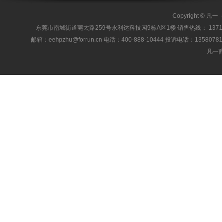
Copyright 
东莞市南城街道莞太路259号永利达科技园9栋A区1楼 销售热线： 13717186955 / 137
邮箱：eehpzhu@for​run.cn 电话：400-888-10444 投诉电话：1358078127
凡一