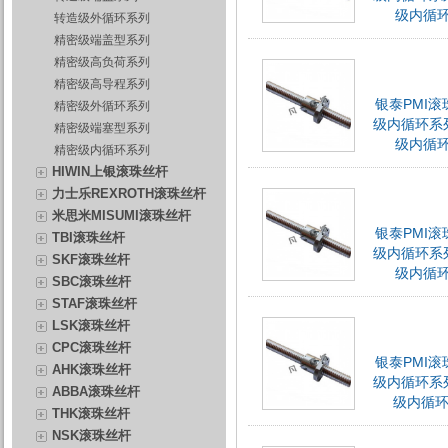
级内循环
转造级外循环系列
精密级端盖型系列
精密级高负荷系列
精密级高导程系列
银泰PMI
精密级外循环系列
级内循环系
精密级端塞型系列
级内循环
精密级内循环系列
HIWIN上银滚珠丝杆
力士乐REXROTH滚珠丝杆
米思米MISUMI滚珠丝杆
银泰PMI
TBI滚珠丝杆
级内循环系
SKF滚珠丝杆
级内循环
SBC滚珠丝杆
STAF滚珠丝杆
LSK滚珠丝杆
CPC滚珠丝杆
银泰PMI
AHK滚珠丝杆
级内循环系
ABBA滚珠丝杆
级内循环
THK滚珠丝杆
NSK滚珠丝杆