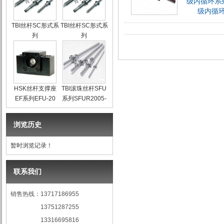
级内循环系
级内循环
TBI丝杆SC形式系
TBI丝杆SC形式系
列
列
SCR1002F(C7)1000L
SCR1004F(C7)200L
HSK丝杆支撑座
TBI滚珠丝杆SFU
EF系列EFU-20
系列SFUR2005-
DFC7-1000L-PO
浏览历史
暂时浏览记录！
联系我们
销售热线：13717186955
13751287255
13316695816