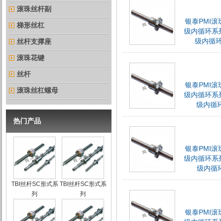
滚珠丝杆副
银泰PMI
梯形丝杠
级内循环系
级内循环
丝杆支撑座
滚珠花键
丝杆
银泰PMI
滚珠丝杠螺母
级内循环系
级内循环
热门产品
银泰PMI
级内循环系
级内循环
TBI丝杆SC形式系
TBI丝杆SC形式系
列
列
SCR0801F(C7)300L
SCR0802F(C7)500L
银泰PMI