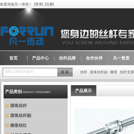
欢迎光临凡一传动！
[
登录
]
[
注册
]
首页
产品中心
丝杆品牌
合作伙伴
凡一资质
请输入搜索关键词
丝杆
滚珠丝杆副
螺母
丝杆支撑
产品展示
产品类别
PRODUCT CATEGORIES
滚珠丝杆
滚珠丝杆副
梯形丝杠