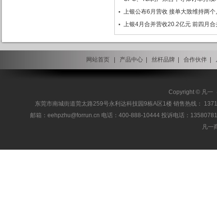
上银公布6月营收 接单大致维持两个
上银4月合并营收20.2亿元 前四月合并
网站首页
|
产品中心
|
丝杆品牌
|
合作伙伴
|
Copyright 
东莞市南城街道莞太路259号永利达科技园9栋A区1楼 销售热线： 13717186955 / 137
邮箱：eehpzhu@for​run.cn 电话：400-888-10444 投诉电话：1358078127
凡一