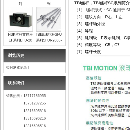
TBI丝杆，TBI丝杆SC系列简
列
列
SCR1002F(C7)1000L
SCR1004F(C7)200L
（1）
螺杆形式：
SC 通用于 S
（2）
螺纹方向：
R右
、
L左
（3）
螺杆轴外径
（4）
导程
HSK丝杆支撑座
TBI滚珠丝杆SFU
（5）
轧制级：
F表示轧制
、
G
EF系列EFU-20
系列SFUR2005-
（6）
精度等级：
C5，C7
DFC7-1000L-PO
（7）
螺杆长度
浏览历史
暂时浏览记录！
联系我们
销售热线：13717186955
13751287255
13316695816
13316696216
13316696516