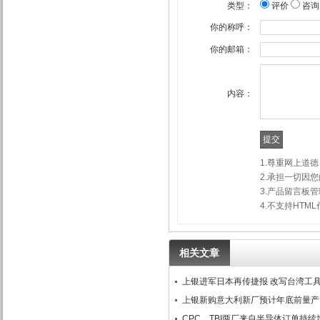
类型：
评价
咨询
你的称呼：
你的邮箱：
内容：
1.尊重网上道
2.承担一切因
3.产品留言板
4.不支持HT
相关文章
上银进军日本再传捷报 改写台湾工
上银新购意大利新厂预计年底前量产
CPC、TBI两厂来自半导体订单持续