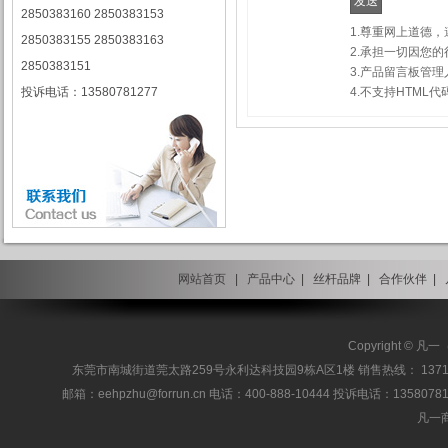
2850383160 2850383153
1.尊重网上道德
2850383155 2850383163
2.承担一切因您
2850383151
3.产品留言板管
4.不支持HTM
投诉电话：13580781277
网站首页
|
产品中心
|
丝杆品牌
|
合作伙伴
|
Copyright 
东莞市南城街道莞太路259号永利达科技园9栋A区1楼 销售热线： 13717186955 / 137
邮箱：eehpzhu@for​run.cn 电话：400-888-10444 投诉电话：1358078127
凡一