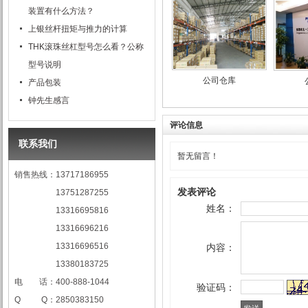
装置有什么方法？
上银丝杆扭矩与推力的计算
THK滚珠丝杠型号怎么看？公称
型号说明
公司仓库
产品包装
钟先生感言
评论信息
联系我们
暂无留言！
销售热线：13717186955
发表评论
13751287255
姓名：
13316695816
13316696216
13316696516
内容：
13380183725
电 话：400-888-1044
验证码：
Q Q：2850383150