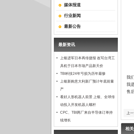
媒体报道
行业新闻
最新公告
最新资讯
上银进军日本再传捷报 改写台湾工
具机于日本市场产品新天价
TBI科技24年亏损为历年最惨
我
上银新购意大利新厂预计年底前量
我
产
售
看好人形机器人前景 上银、全球传
动投入开发机器人螺杆
CPC、TBI两厂来自半导体订单持
上一
续增长
相关