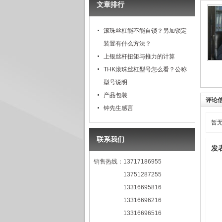
文章排行
滚珠丝杠能不能自锁？另加锁定
装置有什么方法？
上银丝杆扭矩与推力的计算
THK滚珠丝杠型号怎么看？公称
型号说明
产品包装
评论
钟先生感言
暂
联系我们
发
销售热线：13717186955
13751287255
13316695816
13316696216
13316696516