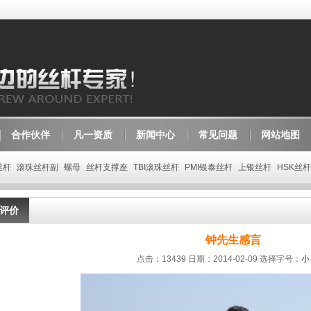
合作伙伴
凡一资质
新闻中心
常见问题
网站地图
丝杆
滚珠丝杆副
螺母
丝杆支撑座
TBI滚珠丝杆
PMI银泰丝杆
上银丝杆
HSK丝杆
评价
钟先生感言
点击：13439 日期：2014-02-09
选择字号：
小