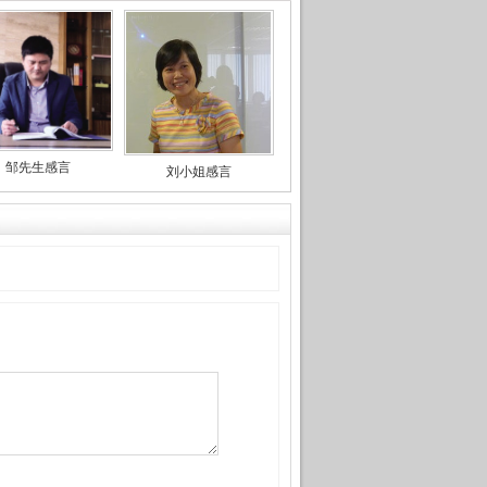
邹先生感言
刘小姐感言