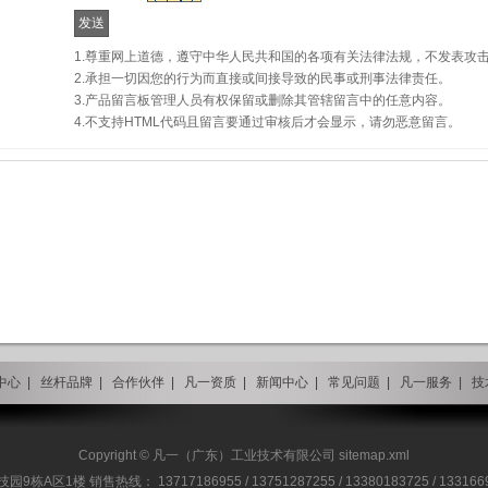
1.尊重网上道德，遵守中华人民共和国的各项有关法律法规，不发表攻
2.承担一切因您的行为而直接或间接导致的民事或刑事法律责任。
3.产品留言板管理人员有权保留或删除其管辖留言中的任意内容。
4.不支持HTML代码且留言要通过审核后才会显示，请勿恶意留言。
中心
|
丝杆品牌
|
合作伙伴
|
凡一资质
|
新闻中心
|
常见问题
|
凡一服务
|
技
Copyright © 凡一（广东）工业技术有限公司
sitemap.xml
销售热线： 13717186955 / 13751287255 / 13380183725 / 13316696216