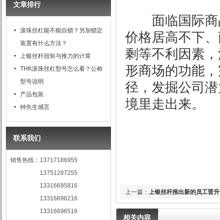
文章排行
面临国际商品
滚珠丝杠能不能自锁？另加锁定
价格居高不下、
装置有什么方法？
剩等不利因素，
上银丝杆扭矩与推力的计算
形商场的功能，
THK滚珠丝杠型号怎么看？公称
型号说明
径，发掘公司潜
产品包装
境里走出来。
钟先生感言
联系我们
销售热线：13717186955
13751287255
13316695816
上一篇：
上银丝杆推出新的员工晋升
13316696216
13316696516
相关内容