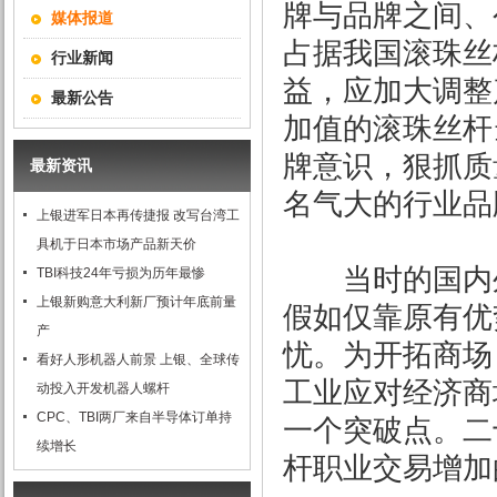
牌与品牌之间、
媒体报道
占据我国滚珠丝
行业新闻
益，应
加大调整
最新公告
加值的滚珠丝杆
牌意识，狠抓质
最新资讯
名气大的行业品
上银进军日本再传捷报 改写台湾工
具机于日本市场产品新天价
当时的国内外
TBI科技24年亏损为历年最惨
上银新购意大利新厂预计年底前量
假如仅靠原有优
产
忧。为开拓商场
看好人形机器人前景 上银、全球传
工业应对经济商
动投入开发机器人螺杆
CPC、TBI两厂来自半导体订单持
一个突破点。二
续增长
杆职业交易增加