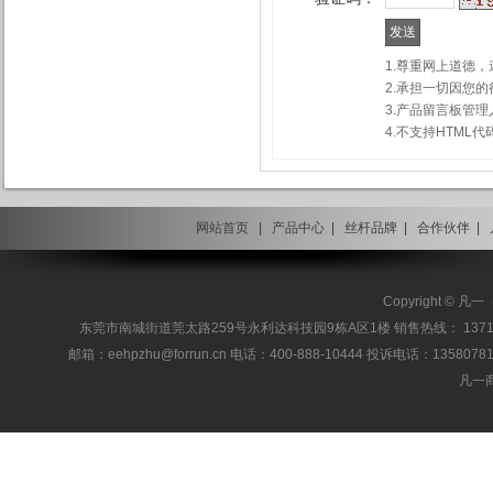
1.尊重网上道德
2.承担一切因您
3.产品留言板管
4.不支持HTM
网站首页
|
产品中心
|
丝杆品牌
|
合作伙伴
|
Copyright 
东莞市南城街道莞太路259号永利达科技园9栋A区1楼 销售热线： 13717186955 / 137
邮箱：eehpzhu@for​run.cn 电话：400-888-10444 投诉电话：1358078127
凡一